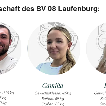
chaft des SV 08 Laufenburg:
o
Camilla
 -110 kg
Gewichtsklasse: -69kg
Gewich
5 kg
Reißen: 69 kg
Rei
0 kg
Stoßen: 83 kg
Sto