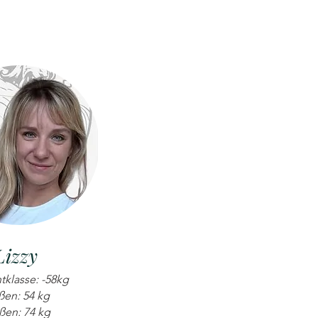
Lizzy
tklasse: -58kg
ßen: 54 kg
ßen: 74 kg